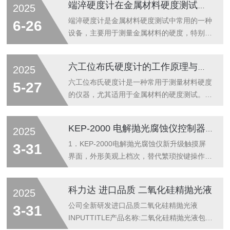
端淬硬度计在金属材料硬度测试中的应用
2025
的。一、校准指南1、选择标准试块：校准全
自动洛氏硬度计时，需要使用符合标准的硬度
端淬硬度计是金属材料硬度测试中常用的一种
6-26
试块（通常为已知硬度值的标准试块），这些
设备，主要用于测量金属材料的硬度，特别是
试块应符合国家或国际标准。试块的硬度值应
在淬火后的硬度测试中，具有较为广泛的应
涵盖待测材料的硬度范围，以确保校准的准确
用。硬度测试是评估金属材料性能、加工质量
六工位布氏硬度计的工作原理与应用领域
2025
性。2、进行空载检查：在校准之前，首先需
及使用寿命的重要手段之一，而它的应用为这
要进行设备的空载检查，确保传感器、加载装
一过程提供了精准的检测工具。端淬硬度计在
六工位布氏硬度计是一种常用于测量材料硬度
5-27
置等部件没有损坏或出现故障。如果存在故
金属材料硬度测试中的应用，主要包括以下几
的仪器，尤其适用于金属材料的硬度测试。其
障...
个方面：(1)淬火后的硬度检测淬火是一种常
工作原理基于布氏硬度测试法，通过测量在一
见的金属热处理方法，目的是通过加热和急冷
定负荷作用下，硬质钢球在样品表面留下的压
KEP-2000 电解抛光腐蚀仪控制器新升级
2025
来提高金属材料的硬度与耐磨性。在淬火过程
痕的直径来评估材料的硬度。一、工作原理六
中，金属材料的晶体结构发生变化，从而导致
工位布氏硬度计的基本原理是通过施加一个已
1．KEP-2000电解抛光腐蚀仪新升级触摸屏
3-31
硬度的提高。它能够准确检测金属材料在淬
知的力（负载），让一个硬度测量球（一般为
界面，外形美观上档次，替代繁琐按键操作，
火...
钢球或硬质合金球）压入被测试材料表面，并
适应现代设备便捷化要求;2．宽电源供应电压
保持一定的时间。然后，测量球与材料表面之
范围，较前代产品升级5%，避免电压不稳对
科力达 进口品质 二氧化硅精抛光液
2025
间的压痕直径，通过压痕的大小来计算出硬度
设备影响;3．精度更高:电压精度小数点后两
值。它具有六个独立的测量工位，通常配有不
位，电流精度小数点后三位。4．电压、电流
公司全新研发进口品质二氧化硅精抛光液
3-31
同尺寸和硬度的测量球，可根据不同材料和
范围大，可同时满足各种材料的抛光和腐蚀；
INPUTTITLE产品名称:二氧化硅精抛光液包