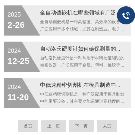
应...
5．实现恒定电流和恒定电压工作方式；6．
装:500ml磨料粒
可控制样品的抛光/腐蚀面积，从而保证样品
度:0.05um/0.04um/0.02um(微米)适用对象:1.
全自动镶嵌机在哪些领域有广泛应用？
2025
的抛光/腐蚀电流稳定；7．可控制抛光/腐蚀
对样品精抛光要求高，需要进口品质，预算有
液的工作温度；8．控制抛光/腐蚀时间；9．
限的客户。2.适用于金相和岩相研磨、抛光
全自动镶嵌机是一种高精度、高效率的设备，
2-26
搅拌装置保证了抛光/腐蚀介...
外，还适用于各种黑色和有色金属、陶瓷、复
广泛应用于多个领域，尤其在制造业、电子工
合材料以及宝石、仪表、光学玻璃等产品的高
业、医疗器械等领域具有重要的作用。它能够
光洁度表面的研磨及抛光。纳米级的磨料能够
通过机械化的方式，将元件、部件或材料准
自动洛氏硬度计如何确保测量的准确性？
2024
得到需要的超精抛光表面。使用方法:1.使用
确、快速地镶嵌到的位置，从而提高生产效
前抛光织物需用清水湿透，避免摩擦热。2.启
率、保证产品质量，并降低人工成本。以下是
自动洛氏硬度计是一种常用于材料硬度测试的
12-25
动抛光盘后将抛光液轻摇均匀...
全自动镶嵌机的几个主要应用领域：1、电子
精密仪器，广泛应用于金属、塑料、橡胶等材
工业在电子工业中，广泛应用于电路板的生产
料的质量控制、研发以及生产过程中。洛氏硬
过程中，尤其是表面贴装（SMT）技术中。
度测量通过施加标准载荷在材料表面，测量压
中低速精密切割机在模具制造中的应用与发展趋势
2024
SMT技术是现代电子产品生产中常见的一种
痕深度来判断硬度值。为了确保其测量准确
方式，而它则能够将各种电子元件精准地镶嵌
性，必须从多个方面着手，综合考虑仪器的设
中低速精密切割机是一种广泛应用于模具制造
11-20
到电路板上。也能够在高速、高精度的条件下
计、操作、校准、维护等因素。以下是一些确
中的重要设备，其主要功能是通过高精度的切
完成...
保自动洛氏硬度计测量准确性的关键措施。
割技术来加工各种复杂形状的零部件和模具。
1、定期校准定期对其进行校准是确保测量准
随着制造业的发展和技术的进步，在模具制造
确性的基础。仪器的校准通常通过标准硬度块
中的应用越来越广泛，同时也在不断地发展和
首页
上一页
下一页
末页
进行，标准硬度块具有已知的硬度值，可以作
*。本文将从中低速精密切割机在模具制造中