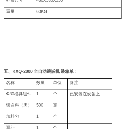
外形尺寸
460X580X550
重量
60KG
五、KXQ-2000
全自动镶嵌机
装箱单：
名称
数量
单位
备注
Φ30模具组件
1
个
已安装在设备上
镶嵌料（黑）
500
克
加料勺
1
个
漏斗
1
个