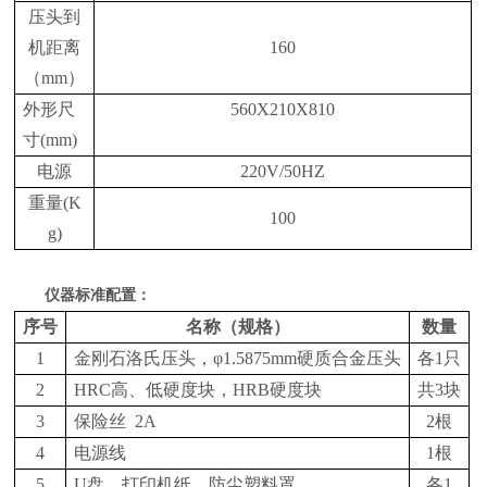
压头到
机距离
160
（
mm
）
外形尺
560X210X810
寸
(mm)
电源
220V/50HZ
重量
(K
100
g)
仪器标准配置：
序号
名称（规格）
数量
1
金刚石洛氏压头，φ1.5875mm硬质合金压头
各1只
2
HRC高、低硬度块，HRB硬度块
共3块
3
保险丝 2A
2根
4
电源线
1根
5
U盘、打印机纸、防尘塑料罩
各1