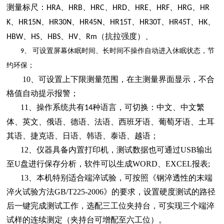
测量标尺：
、
、
、
、
、
、
、
HRA
HRB
HRC
HRD
HRE
HRF
HRG
HR
、
、
、
、
、
、
、
、
K
HR15N
HR30N
HR45N
HR15T
HR30T
HR45T
HK
、
、
、
、
（抗拉强度）、
HBW
HS
HBS
HV
Rm
可设置屏幕休眠时间、长时间不操作自动进入休眠状态，节
9、
约环保；
10、可设置上下限测量范围，在主测量界面显示，不合
格值自动提示报警；
11、操作系统共有
种语言，可切换：中文、中文繁
14
体、英文、俄语、德语、法语、西班牙语、葡萄牙语、土耳
其语、捷克语、日语、韩语、泰语、越语；
12、仪器具备内置打印机，测试数据也可通过USB输出
至U盘进行保存分析，软件可以生成WORD、EXCEL报表;
13、本机特别适合端淬试验，可按照《钢淬透性的末端
淬火试验方法GB/T225-2006》的要求，设置硬度测试的路径
后一键完成测试工作，选配三工位夹持台，可实现三个端淬
试样的连续测定（夹持台可增配至六工位）。