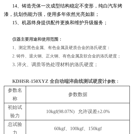
14、铸造壳体一次成型结构稳定不变形，纯白汽车烤
漆，抗划伤能力强，使用多年依然光亮如新；
15、机器终身提供配件更换和维护升级服务；
仪器主要用途和使用范围
：
1、
测定黑色金属、有色金属及硬质合金的洛氏硬度：
2.
铸件、退火钢、正火钢、有色金属及软合金的洛氏硬度；
3. 淬火、调质等热处理材料的洛氏硬度；
KDHSR-150XYZ 全自动端淬曲线测试硬度计
参数：
参数名
参数数据
称
初始试
10kgf(98.07N)
允许误差±
2.0%
验力
总试验
60kgf
、
100kgf
、
150kgf
力