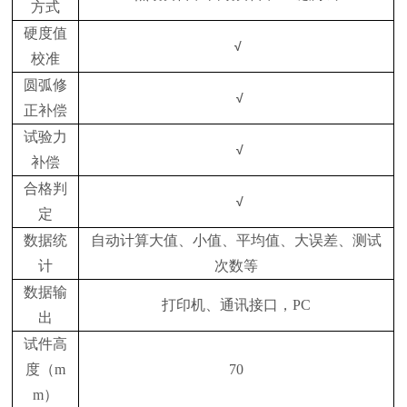
方式
硬度值
√
校准
圆弧修
√
正补偿
试验力
√
补偿
合格判
√
定
数据统
自动计算大值、小值、平均值、大误差、测试
计
次数等
数据输
打印机、通讯接口，
PC
出
试件高
度（
m
70
m
）