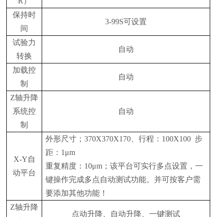
R
）
保持时
3-99S
可设置
间
试验力
自动
转换
加载控
自动
制
Z
轴升降
系统控
自动
制
外形尺寸；
370X370X170
、行程：
100X100
步
距：
1
μ
m
X-Y
自
重复精度：
10
μ
m
；该平台可实行多点设置，一
动平台
键操作完成多点自动测试功能。并可按客户需
要添加其他功能！
Z
轴升降
点动升降、自动升降、一键测试