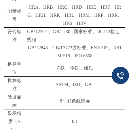
HRA
、
HRB
、
HRC
、
HRD
、
HRE
、
HRF
、
HR
测量标
G
、
HRH
、
HRK
、
HRL
、
HRM
、
HRP
、
HRR
、
尺
HRS
、
HRV
符合标
GB/T230.1
、
GB/T230.2
国家标准、
JJG112
检定
准
规程
GB/T2848
、
GB/T3773
原标准、
EN10109
、
AST
M E18
、
ISO 6508
换算单
布氏，洛氏，维氏
位
换算标
ASTM
、
ISO
、
GBT
准
硬度显
8
寸彩色触摸屏
示
显示精
度（
H
0.1